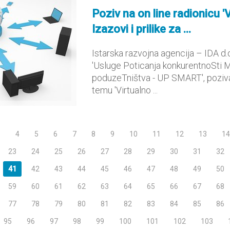
Poziv na on line radionicu '
Izazovi i prilike za ...
Istarska razvojna agencija – IDA d.o
'Usluge Poticanja konkurentnoSti 
poduzeTništva - UP SMART', poziva 
temu 'Virtualno ...
3
4
5
6
7
8
9
10
11
12
13
14
23
24
25
26
27
28
29
30
31
32
41
42
43
44
45
46
47
48
49
50
59
60
61
62
63
64
65
66
67
68
77
78
79
80
81
82
83
84
85
86
95
96
97
98
99
100
101
102
103