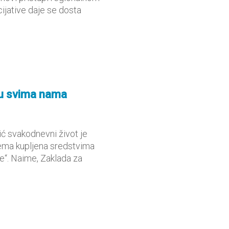
cijative daje se dosta
i u svima nama
ć svakodnevni život je
rema kupljena sredstvima
e“. Naime, Zaklada za