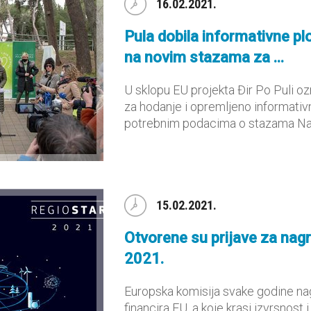
16.02.2021.
Pula dobila informativne p
na novim stazama za ...
U sklopu EU projekta Đir Po Puli o
za hodanje i opremljeno informati
potrebnim podacima o stazama Na ko
15.02.2021.
Otvorene su prijave za na
2021.
Europska komisija svake godine na
financira EU, a koje krasi izvrsnost 