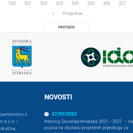
320
321
322
323
324
325
326
327
»
Posljednja
PARTNERI
NOVOSTI
27/02/2023
u partnerstvu s
Interreg Slovenija-Hrvatska 2021.–2027. – na
 d.o.o. i
poziva na dostavu projektnih prijedloga za
 društva,