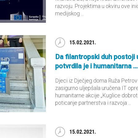
razvoju. Projektima u okviru ove ini
medijskog ...
15.02.2021.
Da filantropski duh postoj
potvrdila je i humanitarna ...
Djeci iz Dječjeg doma Ruža Petrovi
zasigurno uljepšala uručena IT op
humanitarne akcije „Kuglice dobrot
poticanje partnerstva i razvoja ...
15.02.2021.