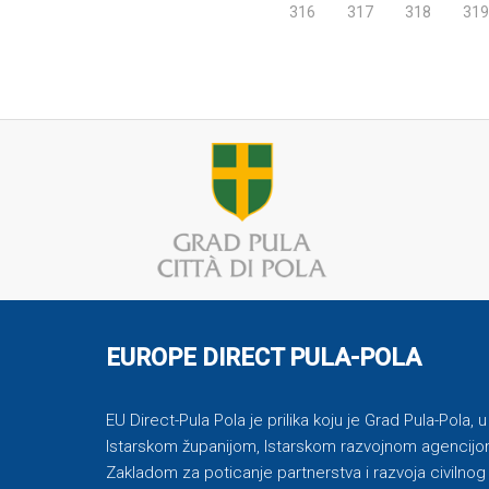
316
317
318
319
EUROPE DIRECT PULA-POLA
EU Direct-Pula Pola je prilika koju je Grad Pula-Pola, 
Istarskom županijom, Istarskom razvojnom agencijom
Zakladom za poticanje partnerstva i razvoja civilnog