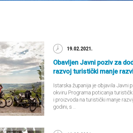
19.02.2021.
Obavljen Javni poziv za do
razvoj turistički manje razvij
Istarska županija je objavila Javni 
okviru Programa poticanja turističk
i proizvoda na turistički manje raz
godini, s ...