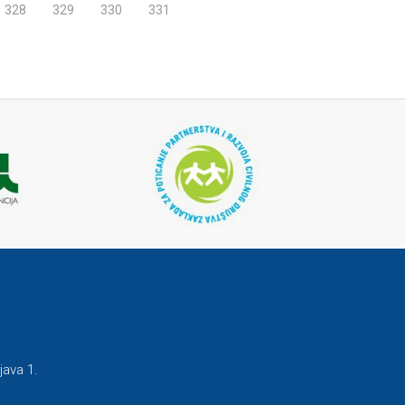
328
329
330
331
java 1.