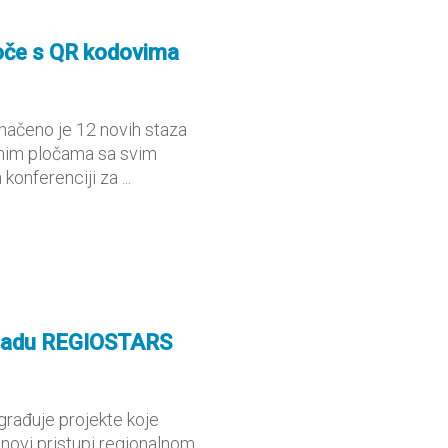
loče s QR kodovima
značeno je 12 novih staza
vnim pločama sa svim
nferenciji za ...
gradu REGIOSTARS
građuje projekte koje
i novi pristupi regionalnom