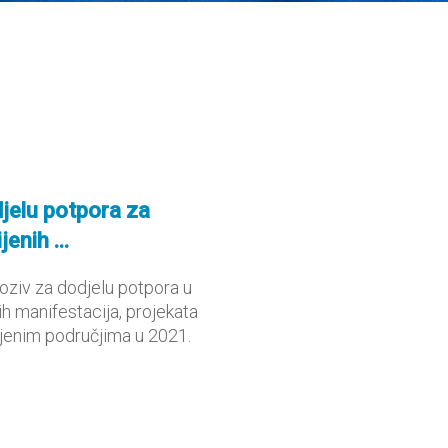
djelu potpora za
enih ...
poziv za dodjelu potpora u
ih manifestacija, projekata
vijenim područjima u 2021.