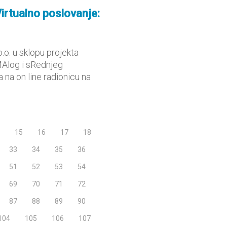
Virtualno poslovanje:
.o. u sklopu projekta
MAlog i sRednjeg
na on line radionicu na
15
16
17
18
33
34
35
36
51
52
53
54
69
70
71
72
87
88
89
90
104
105
106
107