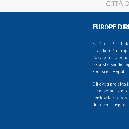
EUROPE DIR
EU Direct-Pula Pola 
Istarskom županijo
Zakladom za potican
iskoristio kandidi
komisije u Republic
Cilj ovog projekta
javne komunikacije 
učinkovite potpore
društvenih uvjeta u