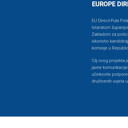
EUROPE DIR
EU Direct-Pula Pola 
Istarskom županijo
Zakladom za potican
iskoristio kandidi
komisije u Republic
Cilj ovog projekta
javne komunikacije 
učinkovite potpore
društvenih uvjeta u